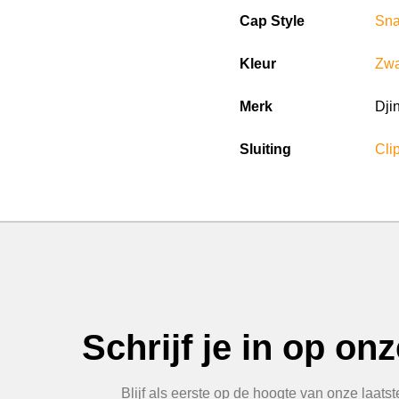
Cap Style
Sn
Kleur
Zwa
Merk
Dji
Sluiting
Clip
Schrijf je in op on
Blijf als eerste op de hoogte van onze laats