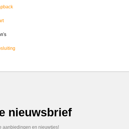
apback
rt
nn's
sluiting
ze nieuwsbrief
te aanbiedingen en nieuwtjes!