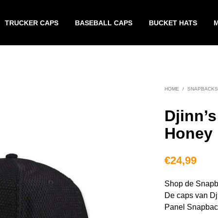
TRUCKER CAPS
BASEBALL CAPS
BUCKET HATS
HOME
/
SNAPBACKS
Djinn’
Honey 
€
24,99
Shop de Snapba
De caps van Dji
Panel Snapback