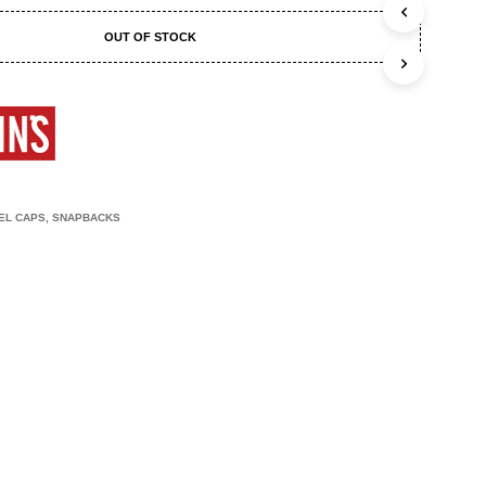
C
T
OUT OF STOCK
E
N
I
N
J
E
W
I
N
EL CAPS
,
SNAPBACKS
K
E
L
W
A
G
E
N
.