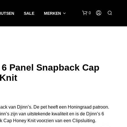
0
MUTSEN
SALE
MERKEN
s 6 Panel Snapback Cap
Knit
G
E
E
N
P
ck van Djinn’s. De pet heeft een Honingraad patroon.
R
O
nn’s zijn van uitstekende kwaliteit en is de Djinn’s 6
D
 Cap Honey Knit voorzien van een Clipsluiting.
U