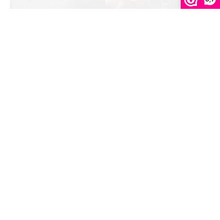
Waarom is de New Era 9FIFTY
snapback zo populair?
Waarom is de New Era 9FIFTY snapback zo populair? Het is
geen geheim dat de…
CONTINUE READING
5 PANEL CAPS
CURVED CAPS
SNAPBACKS
TRUCKER CAPS