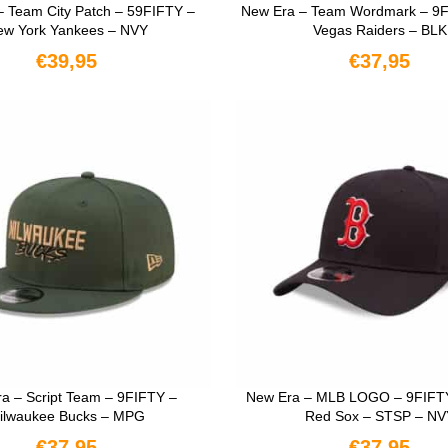
– Team City Patch – 59FIFTY –
New Era – Team Wordmark – 9F
ew York Yankees – NVY
Vegas Raiders – BLK
€
39,95
€
37,95
OPTIES SELECTEREN
OPTIES SELECTERE
a – Script Team – 9FIFTY –
New Era – MLB LOGO – 9FIFTY
ilwaukee Bucks – MPG
Red Sox – STSP – NV
€
37,95
€
37,95