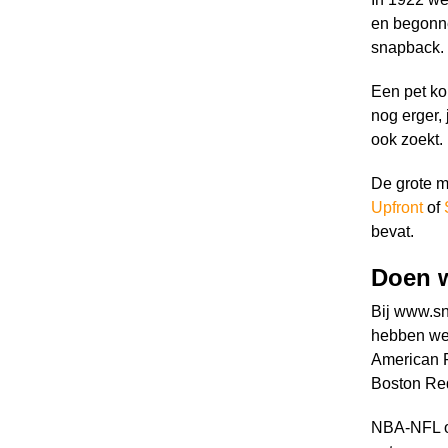
en begonne
snapback.
Een pet ko
nog erger, 
ook zoekt.
De grote me
Upfront
of
bevat.
Doen w
Bij www.sn
hebben we 
American F
Boston Re
NBA-NFL of