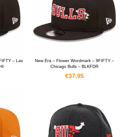
FIFTY – Las
New Era – Flower Wordmark – 9FIFTY –
HI
Chicago Bulls – BLKFDR
€
37,95
N
OPTIES SELECTEREN