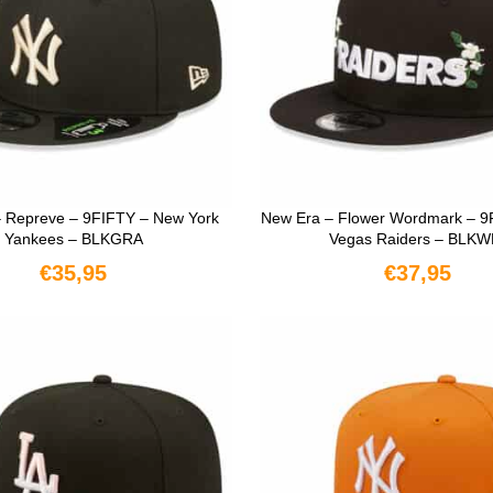
 Repreve – 9FIFTY – New York
New Era – Flower Wordmark – 9
Yankees – BLKGRA
Vegas Raiders – BLKW
€
35,95
€
37,95
OPTIES SELECTEREN
OPTIES SELECTERE