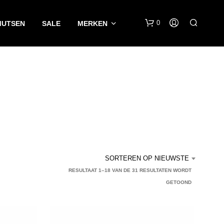
0
MUTSEN
SALE
MERKEN
G
E
SORTEREN OP NIEUWSTE
E
N
RESULTAAT 1–18 VAN DE 31 RESULTATEN WORDT
P
GETOOND
R
O
D
U