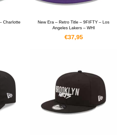
– Charlotte
New Era – Retro Title – 9FIFTY – Los
Angeles Lakers – WHI
€
37,95
N
OPTIES SELECTEREN