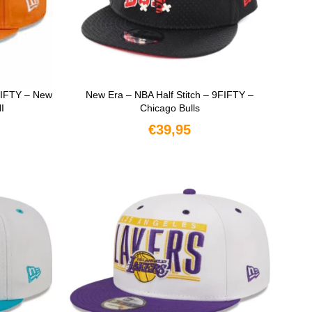
FIFTY – New
New Era – NBA Half Stitch – 9FIFTY –
I
Chicago Bulls
€
39,95
N
OPTIES SELECTEREN