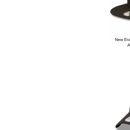
New Era
A