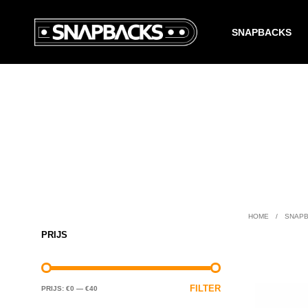
SNAPBACKS
HOME
/
SNAPB
PRIJS
FILTER
PRIJS:
€0
—
€40