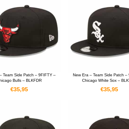
– Team Side Patch – 9FIFTY –
New Era – Team Side Patch –
hicago Bulls – BLKFDR
Chicago White Sox – BL
€
35,95
€
35,95
OPTIES SELECTEREN
OPTIES SELECTERE