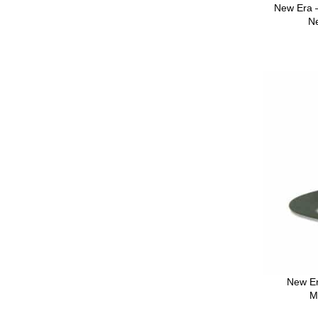
New Era 
N
New Er
M