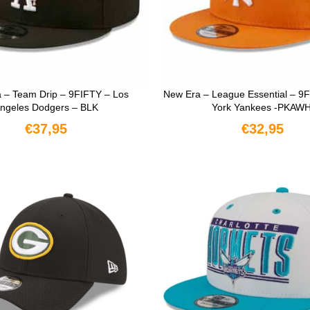
 – Team Drip – 9FIFTY – Los
New Era – League Essential – 9
ngeles Dodgers – BLK
York Yankees -PKAWH
€
37,95
€
32,95
OPTIES SELECTEREN
OPTIES SELECTERE