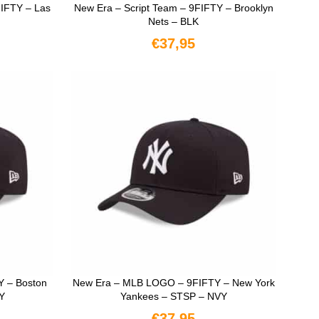
IFTY – Las
New Era – Script Team – 9FIFTY – Brooklyn
Nets – BLK
€
37,95
N
LEES VERDER
 – Boston
New Era – MLB LOGO – 9FIFTY – New York
Y
Yankees – STSP – NVY
€
37,95