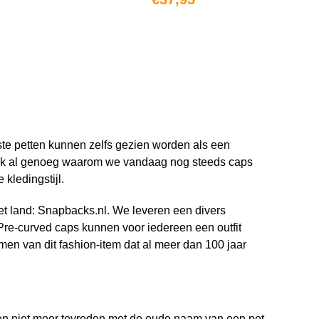
N
OPTIES SELECTEREN
ste petten kunnen zelfs gezien worden als een
nlijk al genoeg waarom we vandaag nog steeds caps
 kledingstijl.
et land: Snapbacks.nl. We leveren een divers
 Pre-curved caps kunnen voor iedereen een outfit
men van dit fashion-item dat al meer dan 100 jaar
en niet meer tevreden met de oude naam van een pet,