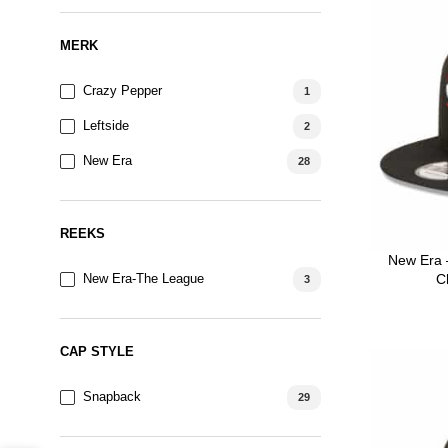
MERK
Crazy Pepper
1
Leftside
2
New Era
28
REEKS
New Era 
New Era-The League
C
3
CAP STYLE
Snapback
29