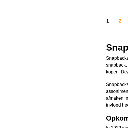
1
2
Snap
Snapbacks 
snapback, 
kopen. Deze
Snapbacks 
assortimen
afmaken, n
invloed hee
Opkom
In 1922 we