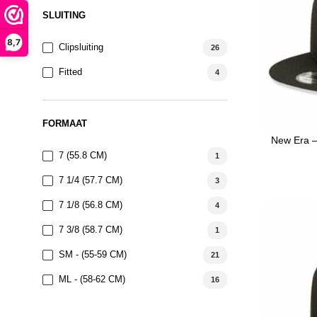
SLUITING
8,7
Clipsluiting
26
Fitted
4
FORMAAT
New Era –
7 (55.8 CM)
1
7 1/4 (57.7 CM)
3
7 1/8 (56.8 CM)
4
7 3/8 (58.7 CM)
1
SM - (55-59 CM)
21
ML - (58-62 CM)
16