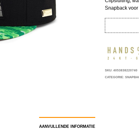
Clipsluiting, w
Snapback voor 
SKU:
4053838220740
CATEGORIE:
SNAPBA
AANVULLENDE INFORMATIE