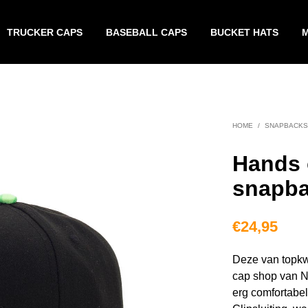
TRUCKER CAPS
BASEBALL CAPS
BUCKET HATS
HOME
/
SNAPBACKS
Hands 
snapb
€
24,95
Deze van topkwal
cap shop van N
erg comfortabel