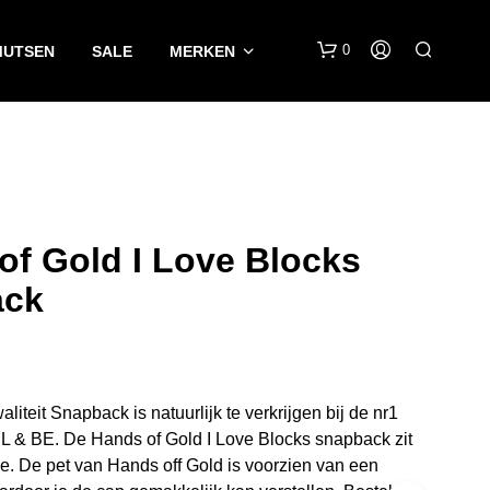
0
MUTSEN
SALE
MERKEN
of Gold I Love Blocks
ack
G
E
E
N
P
iteit Snapback is natuurlijk te verkrijgen bij de nr1
R
O
L & BE. De Hands of Gold I Love Blocks snapback zit
D
e. De pet van Hands off Gold is voorzien van een
U