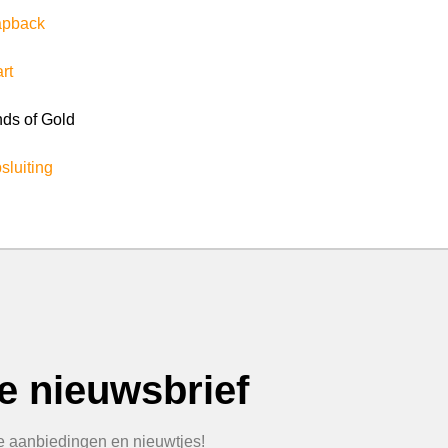
apback
rt
ds of Gold
sluiting
ze nieuwsbrief
te aanbiedingen en nieuwtjes!