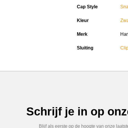
Cap Style
Sn
Kleur
Zwa
Merk
Han
Sluiting
Clip
Schrijf je in op on
Blijf als eerste op de hoogte van onze laats