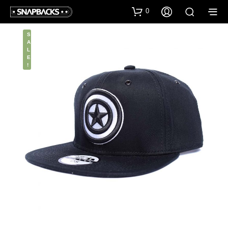
0
S
A
L
E
!