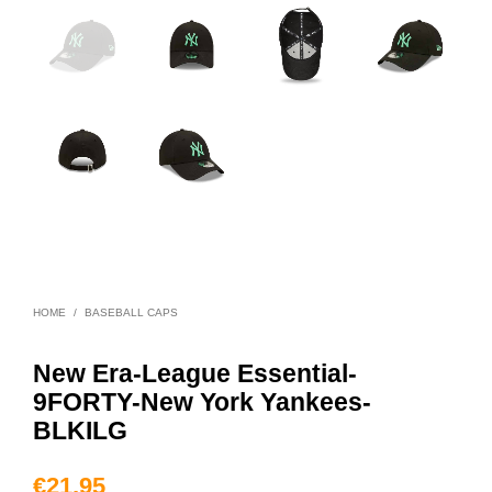
HOME
/
BASEBALL CAPS
New Era-League Essential-
9FORTY-New York Yankees-
BLKILG
€
21,95