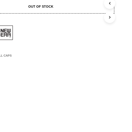
C
OUT OF STOCK
T
E
N
I
N
J
E
W
I
LL CAPS
N
K
E
L
W
A
G
E
N
.