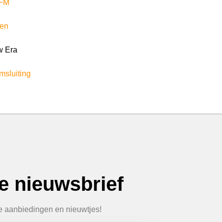
FM
en
 Era
msluiting
ze nieuwsbrief
te aanbiedingen en nieuwtjes!