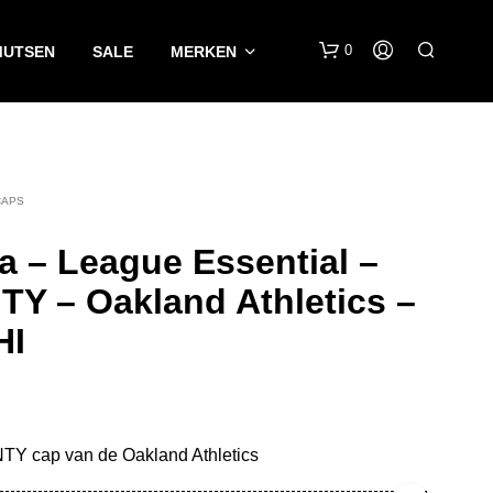
0
MUTSEN
SALE
MERKEN
CAPS
a – League Essential –
Y – Oakland Athletics –
G
HI
E
E
N
P
R
O
Y cap van de Oakland Athletics
D
U