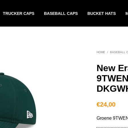
TRUCKER CAPS
BASEBALL CAPS
BUCKET HATS
HOME
/
BASEBALL 
New Er
9TWENT
DKGW
€
24,00
Groene 9TWENT