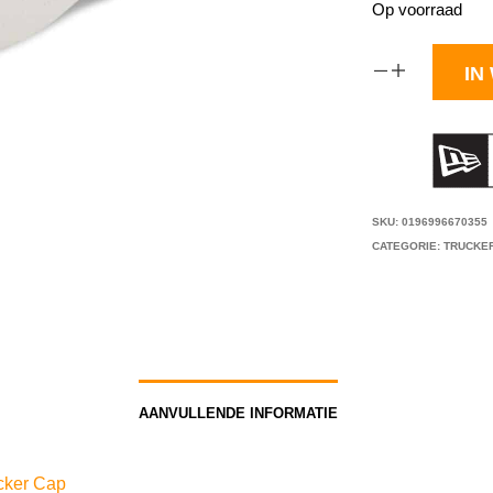
Op voorraad
IN
SKU:
0196996670355
CATEGORIE:
TRUCKE
AANVULLENDE INFORMATIE
cker Cap