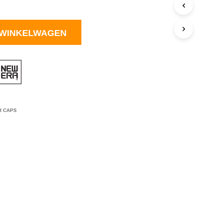
C
T
E
 WINKELWAGEN
N
I
N
J
E
W
I
N
K
R CAPS
E
L
W
A
G
E
N
.