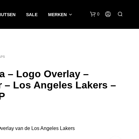
0
MUTSEN
SALE
MERKEN
APS
a – Logo Overlay –
r – Los Angeles Lakers –
G
P
E
E
N
P
R
O
erlay van de Los Angeles Lakers
D
U