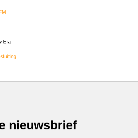
FM
 Era
sluiting
ze nieuwsbrief