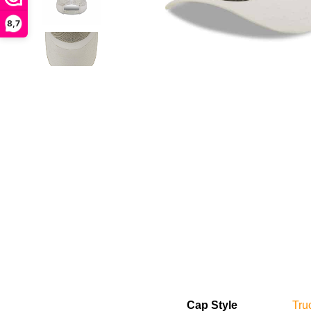
8,7
Cap Style
Tru