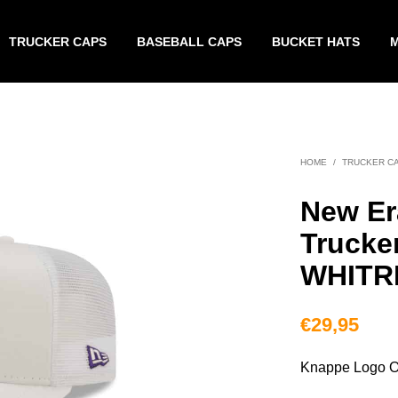
TRUCKER CAPS
BASEBALL CAPS
BUCKET HATS
HOME
/
TRUCKER C
New Er
Trucke
WHITR
€
29,95
Knappe Logo Ov