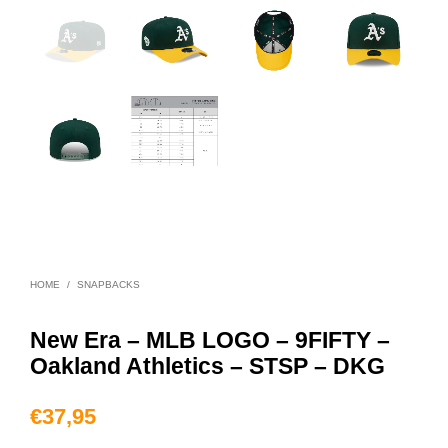
HOME
/
SNAPBACKS
New Era – MLB LOGO – 9FIFTY –
Oakland Athletics – STSP – DKG
€
37,95