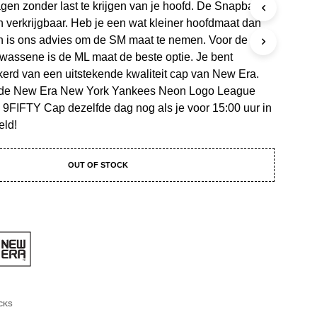
gen zonder last te krijgen van je hoofd. De Snapback
C
T
n verkrijgbaar. Heb je een wat kleiner hoofdmaat dan
E
 is ons advies om de SM maat te nemen. Voor de
N
wassene is de ML maat de beste optie. Je bent
I
N
kerd van een uitstekende kwaliteit cap van New Era.
J
de New Era New York Yankees Neon Logo League
E
 9FIFTY Cap dezelfde dag nog als je voor 15:00 uur in
W
eld!
I
N
K
OUT OF STOCK
E
L
W
A
G
E
N
.
CKS