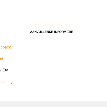
AANVULLENDE INFORMATIE
apback
rt
 Era
sluiting