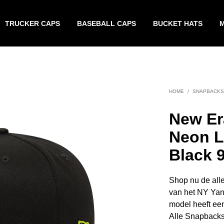
TRUCKER CAPS
BASEBALL CAPS
BUCKET HATS
HOME
/
SNAPBACKS
New Er
Neon L
Black 
Shop nu de all
van het NY Yank
model heeft een
Alle Snapbacks 