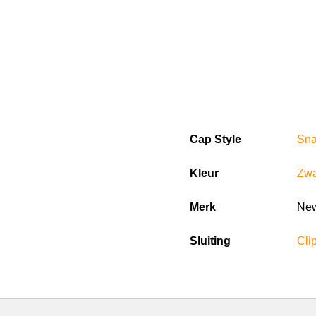
Cap Style
Sn
Kleur
Zwa
Merk
New
Sluiting
Clip