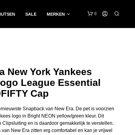
0
MUTSEN
SALE
MERKEN
a New York Yankees
ogo League Essential
G
9FIFTY Cap
E
E
N
ernieuwste Snapback van New Era. De pet is voorzien
P
R
ees logo in Bright NEON yellow/green kleur. Dit
O
 Clipsluiting en is daardoor gemakkelijk te verstellen.
D
van New Era zitten erg comfortabel en kan je vrijwel
U