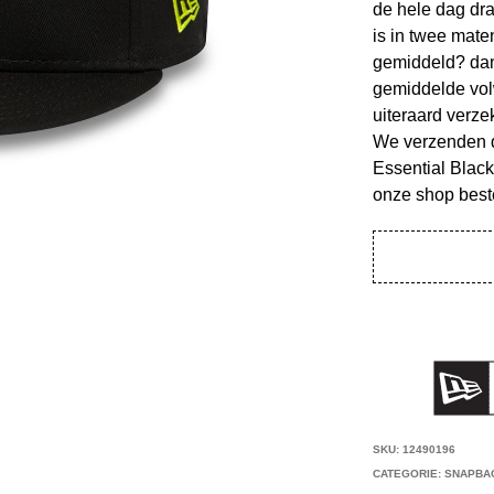
de hele dag dra
is in twee mate
gemiddeld? dan
gemiddelde vol
uiteraard verze
We verzenden 
Essential Black
onze shop best
SKU:
12490196
CATEGORIE:
SNAPBA