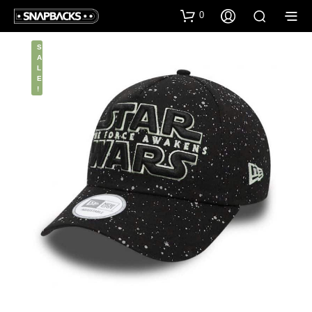
0
S
A
L
E
!