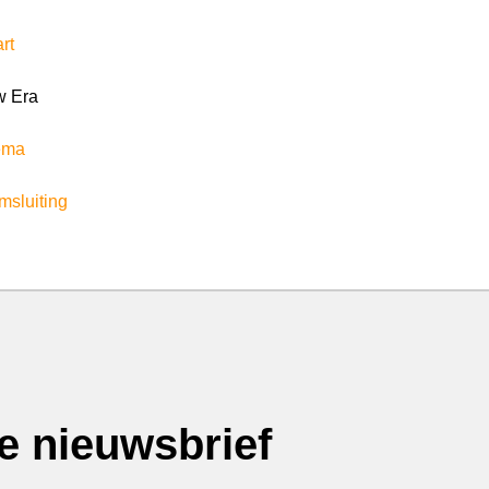
rt
 Era
ema
msluiting
ze nieuwsbrief