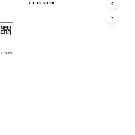
C
OUT OF STOCK
T
E
N
I
N
J
E
W
LL CAPS
I
N
K
E
L
W
A
G
E
N
.