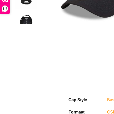
8,7
Cap Style
Bas
Formaat
OS