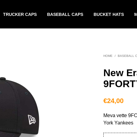
TRUCKER CAPS
BASEBALL CAPS
BUCKET HATS
HOME
/
BASEBALL 
New Er
9FORTY
€
24,00
Meva vette 9F
York Yankees