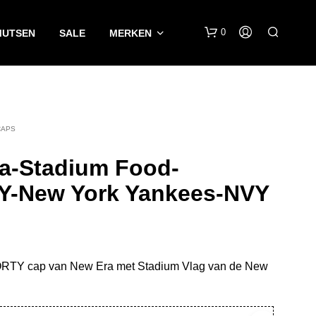
0
MUTSEN
SALE
MERKEN
CAPS
a-Stadium Food-
-New York Yankees-NVY
G
E
E
N
P
ORTY cap van New Era met Stadium Vlag van de New
R
O
D
U