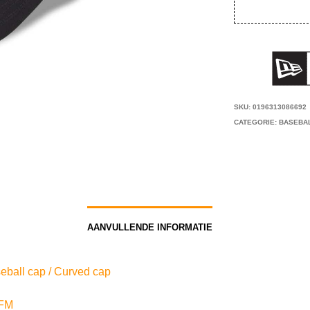
SKU:
0196313086692
CATEGORIE:
BASEBA
AANVULLENDE INFORMATIE
eball cap / Curved cap
FM