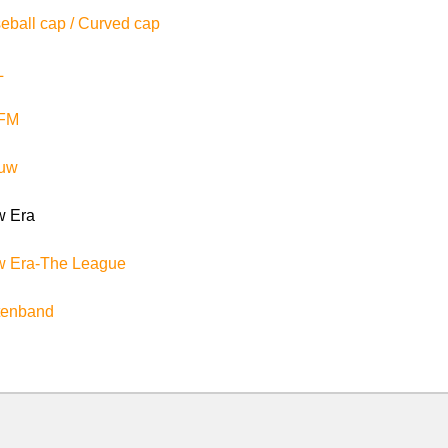
eball cap / Curved cap
L
FM
auw
 Era
 Era-The League
ttenband