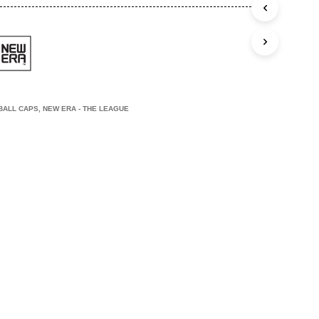
C
T
E
N
I
N
J
E
BALL CAPS
,
NEW ERA - THE LEAGUE
W
I
N
K
E
L
W
A
G
E
N
.