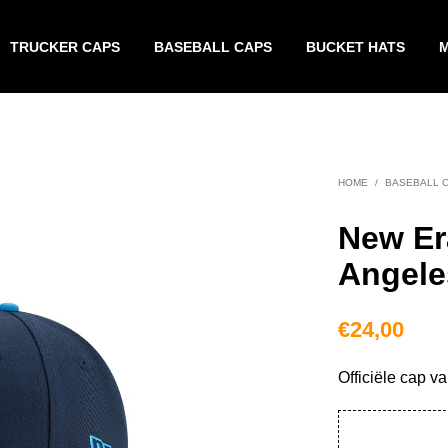
TRUCKER CAPS
BASEBALL CAPS
BUCKET HATS
HOME
/
BASEBALL 
New Er
Angele
€
24,00
Officiële cap 