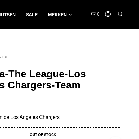
0
MUTSEN
SALE
MERKEN
CAPS
a-The League-Los
s Chargers-Team
G
E
E
N
P
van de Los Angeles Chargers
R
O
D
OUT OF STOCK
U