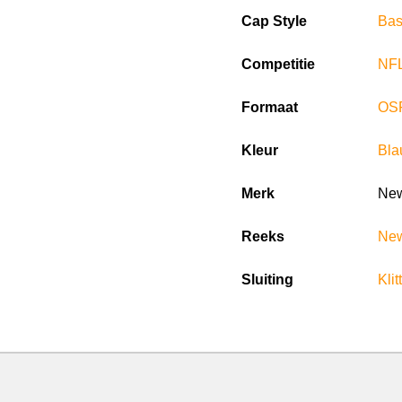
Cap Style
Bas
Competitie
NF
Formaat
OS
Kleur
Bl
Merk
New
Reeks
New
Sluiting
Kli