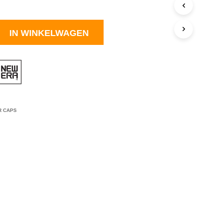
C
T
E
IN WINKELWAGEN
N
I
N
J
E
W
I
N
K
R CAPS
E
L
W
A
G
E
N
.