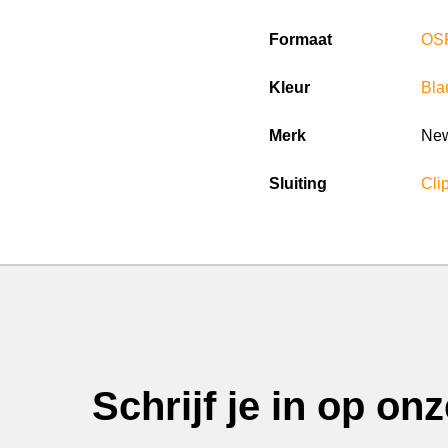
Formaat
OS
Kleur
Bl
Merk
New
Sluiting
Clip
Schrijf je in op on