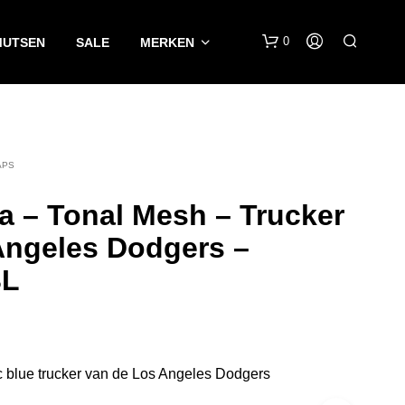
0
MUTSEN
SALE
MERKEN
APS
a – Tonal Mesh – Trucker
Angeles Dodgers –
G
L
E
E
N
P
R
O
 blue trucker van de Los Angeles Dodgers
D
U