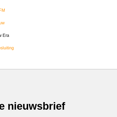
FM
auw
 Era
sluiting
ze nieuwsbrief