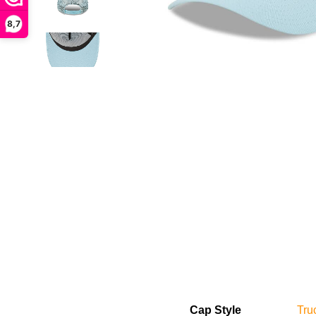
8,7
Cap Style
Tru