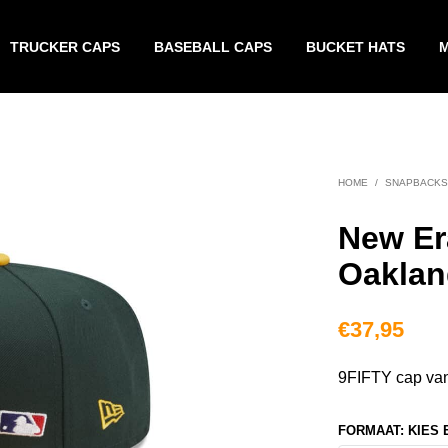
TRUCKER CAPS
BASEBALL CAPS
BUCKET HATS
HOME
/
SNAPBACKS
New Er
Oaklan
€
37,95
9FIFTY cap van
FORMAAT
:
KIES 