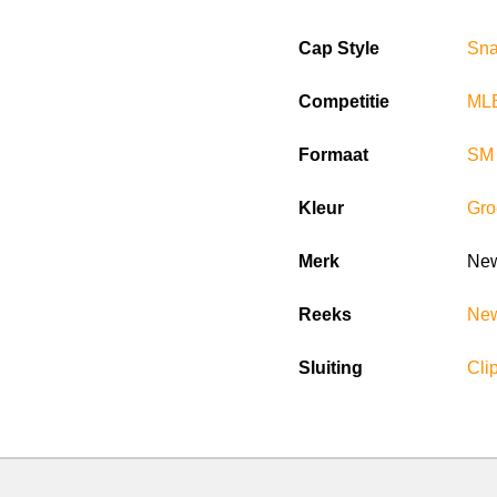
Cap Style
Sn
Competitie
ML
Formaat
SM 
Kleur
Gro
Merk
New
Reeks
New
Sluiting
Clip