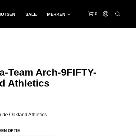
0
MUTSEN
SALE
MERKEN
a-Team Arch-9FIFTY-
d Athletics
G
E
E
N
P
 de Oakland Athletics.
R
O
D
EEN OPTIE
U