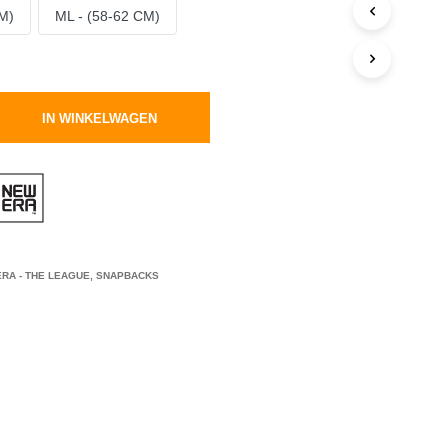
C
M)
ML - (58-62 CM)
T
E
N
I
N
IN WINKELWAGEN
J
E
W
I
N
K
E
L
W
RA - THE LEAGUE
,
SNAPBACKS
A
G
E
N
.