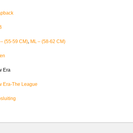
apback
B
– (55-59 CM)
,
ML – (58-62 CM)
en
 Era
 Era-The League
sluiting