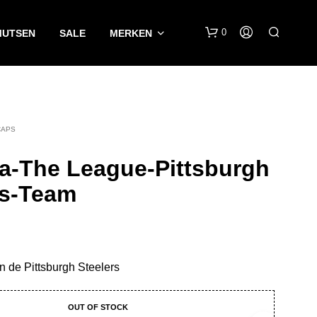
0
MUTSEN
SALE
MERKEN
CAPS
a-The League-Pittsburgh
rs-Team
G
E
E
N
P
an de Pittsburgh Steelers
R
O
D
OUT OF STOCK
U