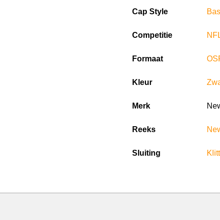
Cap Style
Bas
Competitie
NF
Formaat
OS
Kleur
Zwa
Merk
New
Reeks
New
Sluiting
Kli