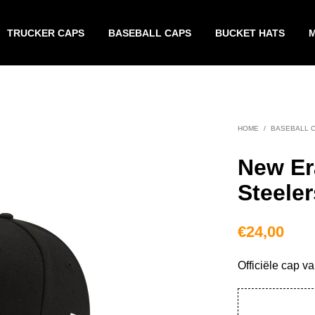
TRUCKER CAPS
BASEBALL CAPS
BUCKET HATS
HOME
/
BASEBALL 
New Er
Steele
€
24,00
Officiële cap v