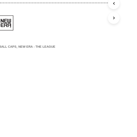
C
T
E
N
I
N
J
E
BALL CAPS
,
NEW ERA - THE LEAGUE
W
I
N
K
E
L
W
A
G
E
N
.