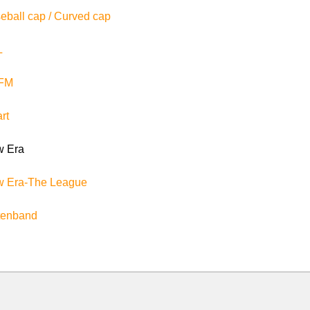
eball cap / Curved cap
L
FM
rt
 Era
 Era-The League
ttenband