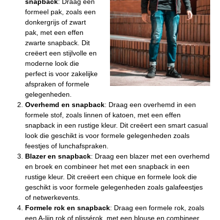
snapback
: Draag een
formeel pak, zoals een
donkergrijs of zwart
pak, met een effen
zwarte snapback. Dit
creëert een stijlvolle en
moderne look die
perfect is voor zakelijke
afspraken of formele
gelegenheden.
Overhemd en snapback
: Draag een overhemd in een
formele stof, zoals linnen of katoen, met een effen
snapback in een rustige kleur. Dit creëert een smart casual
look die geschikt is voor formele gelegenheden zoals
feestjes of lunchafspraken.
Blazer en snapback
: Draag een blazer met een overhemd
en broek en combineer het met een snapback in een
rustige kleur. Dit creëert een chique en formele look die
geschikt is voor formele gelegenheden zoals galafeestjes
of netwerkevents.
Formele rok en snapback
: Draag een formele rok, zoals
een A-lijn rok of plissérok, met een blouse en combineer