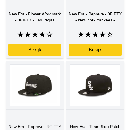
New Era - Flower Wordmark
New Era - Repreve - 9FIFTY
- 9FIFTY - Las Vegas
- New York Yankees -
Raiders -...
BLKGRA -...
★
★
★
★
☆
★
★
★
★
☆
Bekijk
Bekijk
New Era - Repreve - 9FIFTY
New Era - Team Side Patch