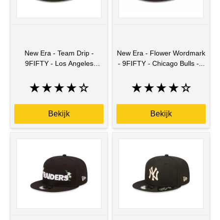
New Era - Team Drip -
New Era - Flower Wordmark
9FIFTY - Los Angeles
- 9FIFTY - Chicago Bulls -...
Dodgers - BLK...
★
★
★
★
☆
★
★
★
★
☆
Bekijk
Bekijk