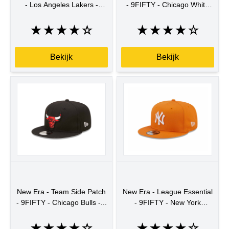
- Los Angeles Lakers -
- 9FIFTY - Chicago White
BLKBLK...
Sox -...
★
★
★
★
☆
★
★
★
★
☆
Bekijk
Bekijk
New Era - Team Side Patch
New Era - League Essential
- 9FIFTY - Chicago Bulls -...
- 9FIFTY - New York
Yankees...
★
★
★
★
☆
★
★
★
★
☆