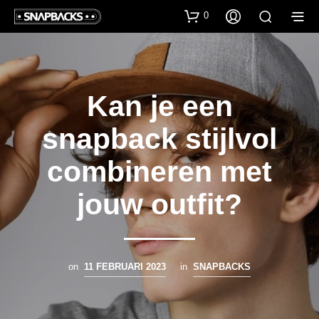
0
Kan je een
snapback stijlvol
combineren met
jouw outfit?
on
11 FEBRUARI 2023
in
SNAPBACKS